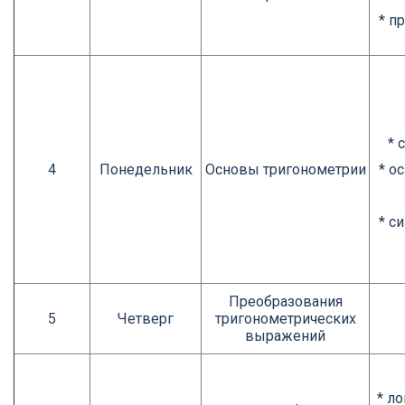
* п
* 
4
Понедельник
Основы тригонометрии
* о
* с
Преобразования
5
Четверг
тригонометрических
выражений
* л