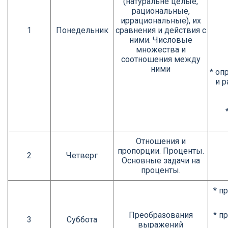
(натуральне целые,
рациональные,
иррациональные), их
1
Понедельник
сравнения и действия с
ними. Числовые
множества и
соотношения между
ними
* оп
и р
Отношения и
пропорции. Проценты.
2
Четверг
Основные задачи на
проценты.
* п
Преобразования
* п
3
Суббота
выражений