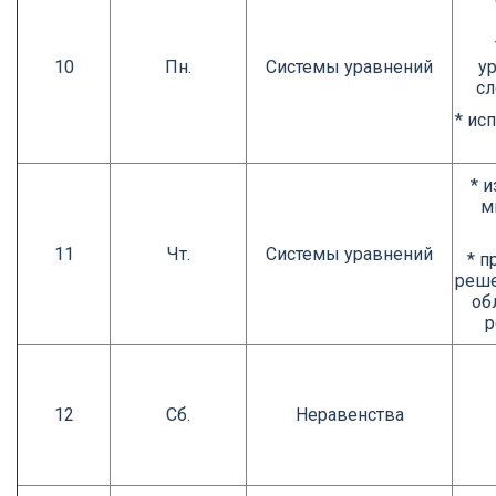
10
Пн.
Системы уравнений
у
сл
* ис
* 
м
11
Чт.
Системы уравнений
* п
реше
об
р
12
Сб.
Неравенства