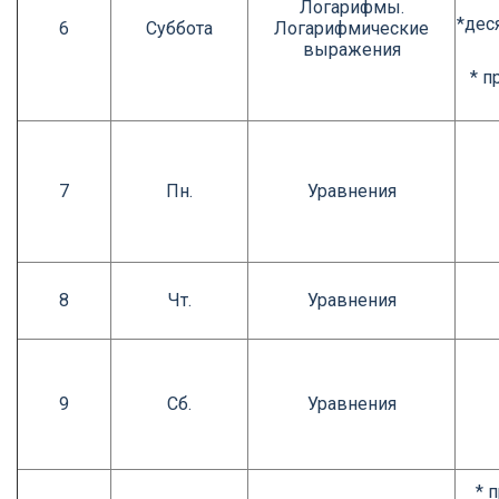
Логарифмы.
*дес
6
Суббота
Логарифмические
выражения
* п
7
Пн.
Уравнения
8
Чт.
Уравнения
9
Сб.
Уравнения
* 